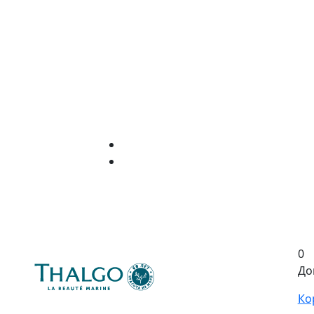
0
До
Ко