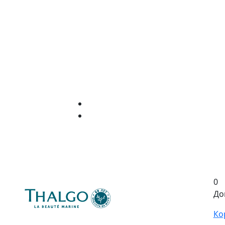
0
До
Ко