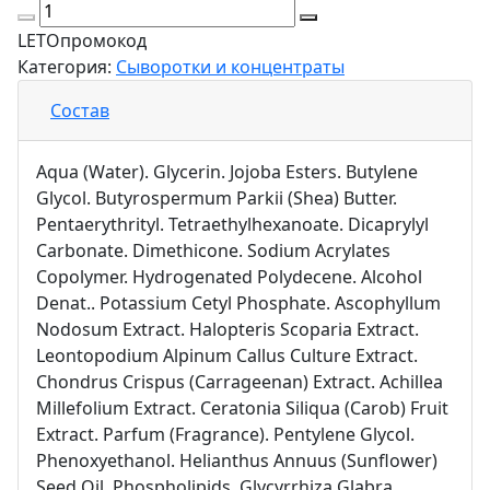
LETO
промокод
Категория:
Сыворотки и концентраты
Состав
Aqua (Water). Glycerin. Jojoba Esters. Butylene
Glycol. Butyrospermum Parkii (Shea) Butter.
Pentaerythrityl. Tetraethylhexanoate. Dicaprylyl
Carbonate. Dimethicone. Sodium Acrylates
Copolymer. Hydrogenated Polydecene. Alcohol
Denat.. Potassium Cetyl Phosphate. Ascophyllum
Nodosum Extract. Halopteris Scoparia Extract.
Leontopodium Alpinum Callus Culture Extract.
Chondrus Crispus (Carrageenan) Extract. Achillea
Millefolium Extract. Ceratonia Siliqua (Carob) Fruit
Extract. Parfum (Fragrance). Pentylene Glycol.
Phenoxyethanol. Helianthus Annuus (Sunflower)
Seed Oil. Phospholipids. Glycyrrhiza Glabra