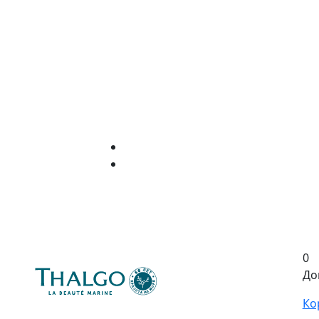
0
До
Ко